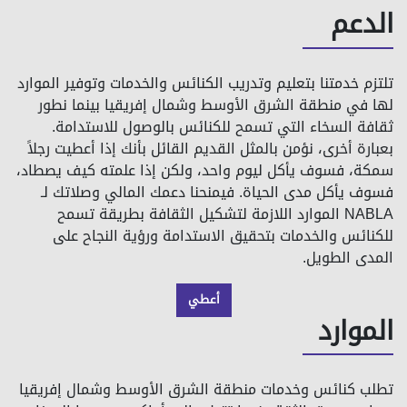
كتابي
تلتزم خدمتنا بتعليم وتدريب الكنائس والخدمات وتوفير الموارد
لها في منطقة الشرق الأوسط وشمال إفريقيا بينما نطور
ثقافة السخاء التي تسمح للكنائس بالوصول للاستدامة.
بعبارة أخرى، نؤمن بالمثل القديم القائل بأنك إذا أعطيت رجلاً
سمكة، فسوف يأكل ليوم واحد، ولكن إذا علمته كيف يصطاد،
فسوف يأكل مدى الحياة. فيمنحنا دعمك المالي وصلاتك لـ
NABLA الموارد اللازمة لتشكيل الثقافة بطريقة تسمح
للكنائس والخدمات بتحقيق الاستدامة ورؤية النجاح على
المدى الطويل.
أعطي
الموارد
تطلب كنائس وخدمات منطقة الشرق الأوسط وشمال إفريقيا
مصادر جديرة بالثقة عندما تتطور إلى أماكن يسودها السخاء
مدى الحياة. فتواصل NABLA تقديم التدريب ومجموعة أدوات
المساعدة من مصادر عملية وطريق للحصول علي الاعتماد. وإذا
كنت قسًا أو قائدًا للخدمة في هذه المنطقة الحيوية من