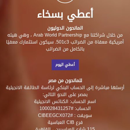
المانحون الدوليون
من خلال شراكتنا مع Arab World Partnership ، وهي هيئه
أمريكية معفاة من الضرائب 501c3. سيكون استثمارك معفيًا
بالكامل من الضرائب
أعطي اليوم
للمانحون من مصر
أرسلها مباشرة إلى الحساب البنكي لرئاسة الطائفة الانجيلية
بمصر على النحو التالي:
اسم الحساب: الكنائس الانجيلية
الحساب: #100028431257
سويفت : #CIBEEGCX072
فرع CIB العباسية
115 شارع العباسيين ، القاهرة